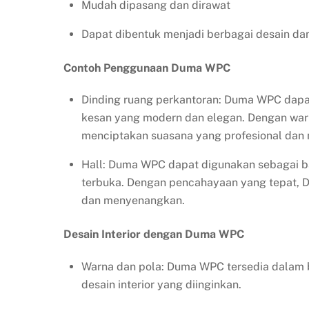
Mudah dipasang dan dirawat
Dapat dibentuk menjadi berbagai desain da
Contoh Penggunaan Duma WPC
Dinding ruang perkantoran: Duma WPC dapa
kesan yang modern dan elegan. Dengan wa
menciptakan suasana yang profesional dan
Hall: Duma WPC dapat digunakan sebagai b
terbuka. Dengan pencahayaan yang tepat,
dan menyenangkan.
Desain Interior dengan Duma WPC
Warna dan pola: Duma WPC tersedia dalam 
desain interior yang diinginkan.