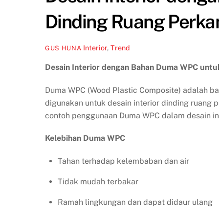
Dinding Ruang Perkan
Interior
,
Trend
GUS HUNA
Desain Interior dengan Bahan Duma WPC untuk
Duma WPC (Wood Plastic Composite) adalah bah
digunakan untuk desain interior dinding ruang 
contoh penggunaan Duma WPC dalam desain int
Kelebihan Duma WPC
Tahan terhadap kelembaban dan air
Tidak mudah terbakar
Ramah lingkungan dan dapat didaur ulang