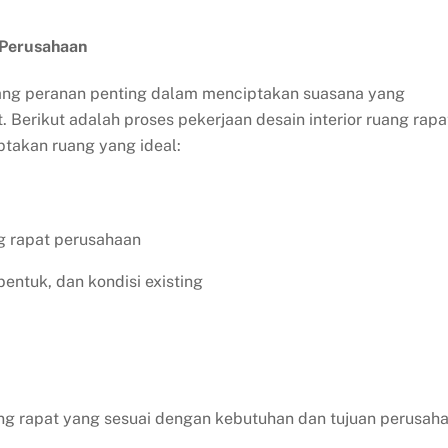
 Perusahaan
gang peranan penting dalam menciptakan suasana yang
 Berikut adalah proses pekerjaan desain interior ruang rapa
akan ruang yang ideal:
g rapat perusahaan
ntuk, dan kondisi existing
g rapat yang sesuai dengan kebutuhan dan tujuan perusah