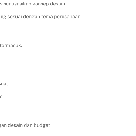
sualisasikan konsep desain
ang sesuai dengan tema perusahaan
 termasuk:
sual
s
gan desain dan budget