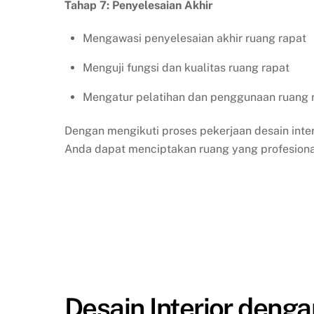
Tahap 7: Penyelesaian Akhir
Mengawasi penyelesaian akhir ruang rapat
Menguji fungsi dan kualitas ruang rapat
Mengatur pelatihan dan penggunaan ruang 
Dengan mengikuti proses pekerjaan desain inter
Anda dapat menciptakan ruang yang profesiona
Desain Interior den