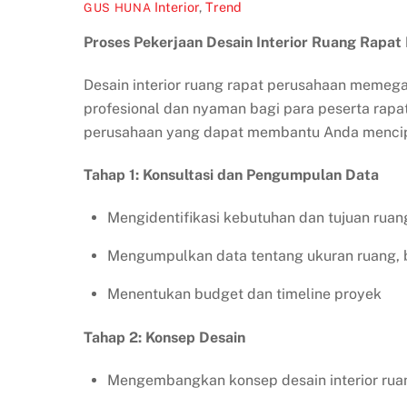
Interior
,
Trend
GUS HUNA
Proses Pekerjaan Desain Interior Ruang Rapat
Desain interior ruang rapat perusahaan meme
profesional dan nyaman bagi para peserta rapat.
perusahaan yang dapat membantu Anda mencipt
Tahap 1: Konsultasi dan Pengumpulan Data
Mengidentifikasi kebutuhan dan tujuan ruan
Mengumpulkan data tentang ukuran ruang, be
Menentukan budget dan timeline proyek
Tahap 2: Konsep Desain
Mengembangkan konsep desain interior ruan