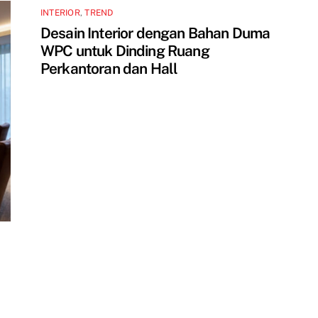
INTERIOR
,
TREND
Desain Interior dengan Bahan Duma
WPC untuk Dinding Ruang
Perkantoran dan Hall