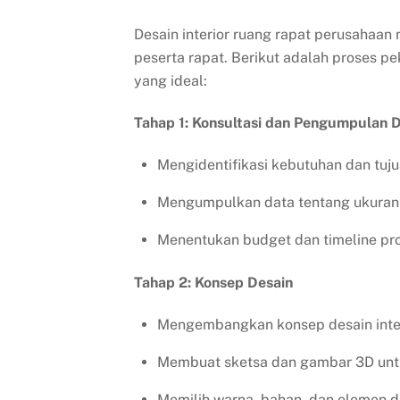
Desain interior ruang rapat perusahaa
peserta rapat. Berikut adalah proses 
yang ideal:
Tahap 1: Konsultasi dan Pengumpulan 
Mengidentifikasi kebutuhan dan tuj
Mengumpulkan data tentang ukuran r
Menentukan budget dan timeline pr
Tahap 2: Konsep Desain
Mengembangkan konsep desain inter
Membuat sketsa dan gambar 3D untu
Memilih warna, bahan, dan elemen 