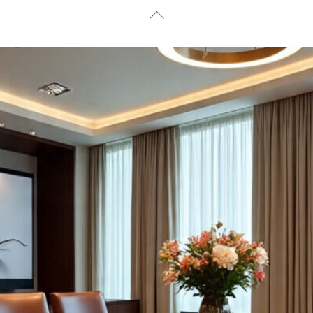
Back
To
Top