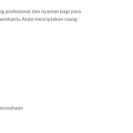
ng profesional dan nyaman bagi para
at membantu Anda menciptakan ruang
perusahaan