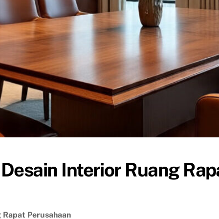
 Desain Interior Ruang Ra
ng Rapat Perusahaan