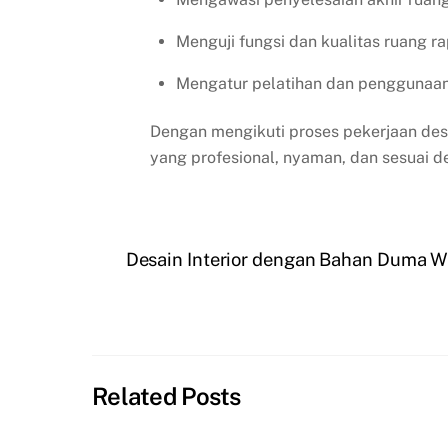
Menguji fungsi dan kualitas ruang ra
Mengatur pelatihan dan penggunaan
Dengan mengikuti proses pekerjaan desa
yang profesional, nyaman, dan sesuai 
Desain Interior dengan Bahan Duma W
Related Posts